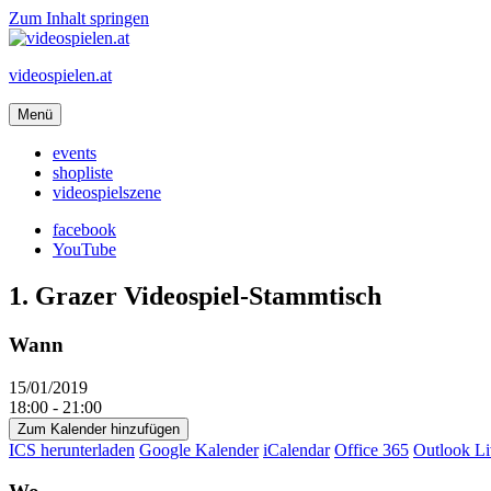
Zum Inhalt springen
videospielen.at
Menü
events
shopliste
videospielszene
facebook
YouTube
1. Grazer Videospiel-Stammtisch
Wann
15/01/2019
18:00 - 21:00
Zum Kalender hinzufügen
ICS herunterladen
Google Kalender
iCalendar
Office 365
Outlook Li