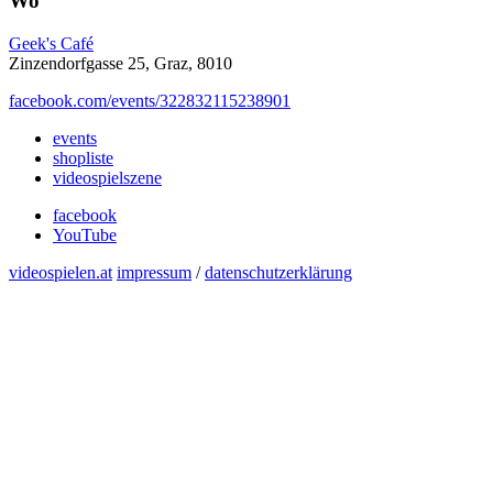
Wo
Geek's Café
Zinzendorfgasse 25, Graz, 8010
facebook.com/events/322832115238901
events
shopliste
videospielszene
facebook
YouTube
videospielen.at
impressum
/
datenschutzerklärung