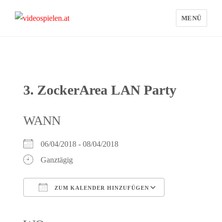
MENÜ
videospielen.at
3. ZockerArea LAN Party
WANN
06/04/2018 - 08/04/2018
Ganztägig
ZUM KALENDER HINZUFÜGEN
ICS herunterladen
Google Kalender
iCalendar
Office 365
Outlook Live