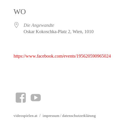
ICS herunterladen
Google Kalender
iCalendar
Office 365
Outlook Live
WO
Die Angewandte
Oskar Kokoschka-Platz 2, Wien, 1010
https://www.facebook.com/events/195620590965024
facebook
YouTube
videospielen.at
impressum
/
datenschutzerklärung