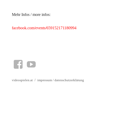
ICS herunterladen
Google Kalender
iCalendar
Office 365
Outlook Live
Mehr Infos / more infos:
facebook.com/events/659152171180994
facebook
YouTube
videospielen.at
impressum
/
datenschutzerklärung