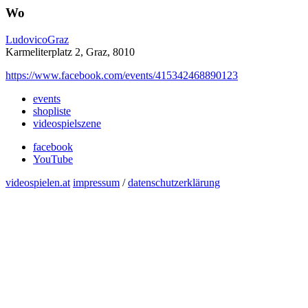
Wo
LudovicoGraz
Karmeliterplatz 2, Graz, 8010
https://www.facebook.com/events/415342468890123
events
shopliste
videospielszene
facebook
YouTube
videospielen.at
impressum
/
datenschutzerklärung