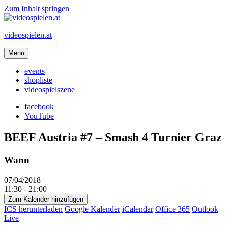
Zum Inhalt springen
videospielen.at
Menü
events
shopliste
videospielszene
facebook
YouTube
BEEF Austria #7 – Smash 4 Turnier Graz
Wann
07/04/2018
11:30 - 21:00
Zum Kalender hinzufügen
ICS herunterladen
Google Kalender
iCalendar
Office 365
Outlook
Live