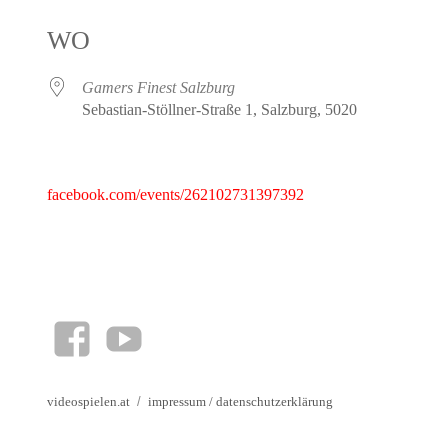
ICS herunterladen
Google Kalender
iCalendar
Office 365
Outlook Live
WO
Gamers Finest Salzburg
Sebastian-Stöllner-Straße 1, Salzburg, 5020
facebook.com/events/262102731397392
facebook
YouTube
videospielen.at
impressum
/
datenschutzerklärung