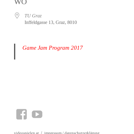
WO
TU Graz
Inffeldgasse 13, Graz, 8010
Game Jam Program 2017
facebook
YouTube
videospielen.at
impressum
/
datenschutzerklärung