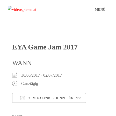
MENÜ
videospielen.at
EYA Game Jam 2017
WANN
30/06/2017 - 02/07/2017
Ganztägig
ZUM KALENDER HINZUFÜGEN
ICS herunterladen
Google Kalender
iCalendar
Office 365
Outlook Live