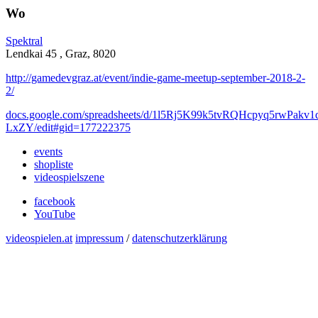
Wo
Spektral
Lendkai 45 , Graz, 8020
http://gamedevgraz.at/event/indie-game-meetup-september-2018-2-
2/
docs.google.com/spreadsheets/d/1l5Rj5K99k5tvRQHcpyq5rwPak
LxZY/edit#gid=177222375
events
shopliste
videospielszene
facebook
YouTube
videospielen.at
impressum
/
datenschutzerklärung