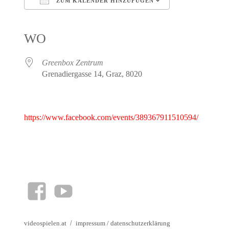
ZUM KALENDER HINZUFÜGEN
ICS herunterladen
Google Kalender
iCalendar
Office 365
Outlook Live
WO
Greenbox Zentrum
Grenadiergasse 14, Graz, 8020
https://www.facebook.com/events/389367911510594/
facebook
YouTube
videospielen.at
impressum
/
datenschutzerklärung