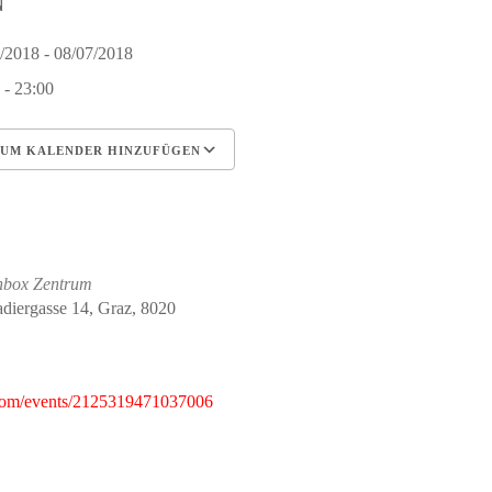
N
7/2018 - 08/07/2018
 - 23:00
UM KALENDER HINZUFÜGEN
erunterladen
Google Kalender
iCalendar
Office 365
Outlook Live
nbox Zentrum
diergasse 14, Graz, 8020
com/events/2125319471037006