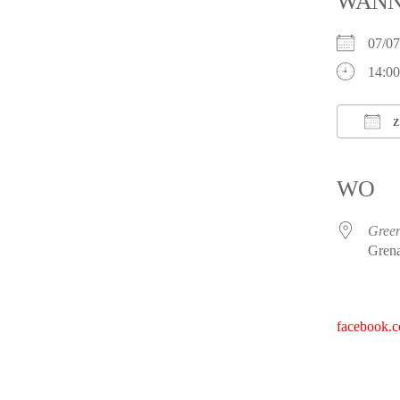
WAN
07/0
14:00
Z
ICS h
WO
Gree
Grena
facebook.