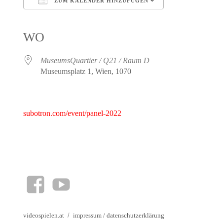
ZUM KALENDER HINZUFÜGEN
ICS herunterladen
Google Kalender
iCalendar
Office 365
Outlook Live
WO
MuseumsQuartier / Q21 / Raum D
Museumsplatz 1, Wien, 1070
subotron.com/event/panel-2022
facebook
YouTube
videospielen.at
impressum
/
datenschutzerklärung