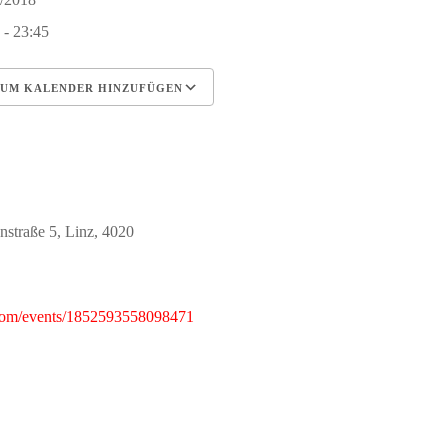
 - 23:45
UM KALENDER HINZUFÜGEN
erunterladen
Google Kalender
iCalendar
Office 365
Outlook Live
nstraße 5, Linz, 4020
com/events/1852593558098471