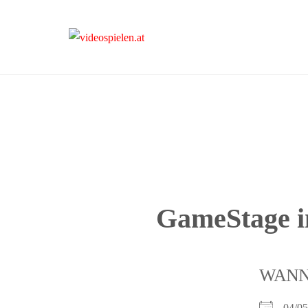
videospielen.at
GameStage 
WAN
04/0