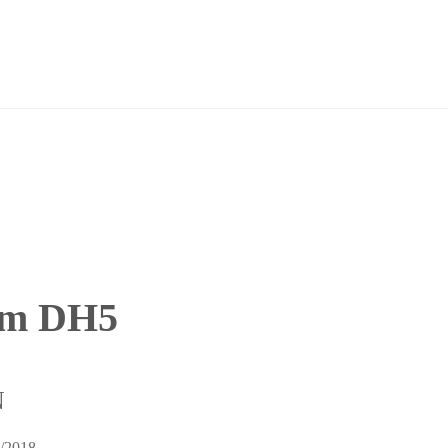
im DH5
N
5/2018