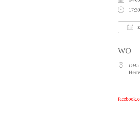
17:30
Z
ICS h
WO
DH5
Herre
facebook.