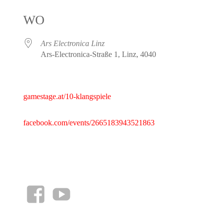
ICS herunterladen
Google Kalender
iCalendar
Office 365
Outlook Live
WO
Ars Electronica Linz
Ars-Electronica-Straße 1, Linz, 4040
gamestage.at/10-klangspiele
facebook.com/events/2665183943521863
facebook
YouTube