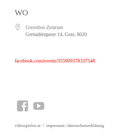
ICS herunterladen
Google Kalender
iCalendar
Office 365
Outlook Live
WO
Greenbox Zentrum
Grenadiergasse 14, Graz, 8020
facebook.com/events/355909378337548
facebook
YouTube
videospielen.at
impressum
/
datenschutzerklärung