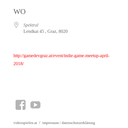
ICS herunterladen
Google Kalender
iCalendar
Office 365
Outlook Live
WO
Spektral
Lendkai 45 , Graz, 8020
http://gamedevgraz.at/event/indie-game-meetup-april-
2018/
facebook
YouTube
videospielen.at
impressum
/
datenschutzerklärung