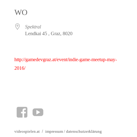
ICS herunterladen
Google Kalender
iCalendar
Office 365
Outlook Live
WO
Spektral
Lendkai 45 , Graz, 8020
http://gamedevgraz.at/event/indie-game-meetup-may-
2016/
facebook
YouTube
videospielen.at
impressum
/
datenschutzerklärung