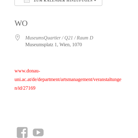
ZUM KALENDER HINZUFÜGEN
ICS herunterladen
Google Kalender
iCalendar
Office 365
Outlook Live
WO
MuseumsQuartier / Q21 / Raum D
Museumsplatz 1, Wien, 1070
www.donau-
uni.ac.at/de/department/artsmanagement/veranstaltunge
n/id/27169
facebook
YouTube