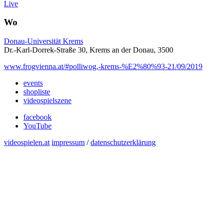
Live
Wo
Donau-Universität Krems
Dr.-Karl-Dorrek-Straße 30, Krems an der Donau, 3500
www.frogvienna.at/#polliwog,-krems-%E2%80%93-21/09/2019
events
shopliste
videospielszene
facebook
YouTube
videospielen.at
impressum
/
datenschutzerklärung