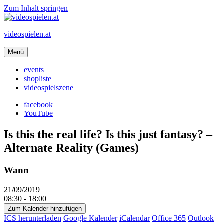
Zum Inhalt springen
videospielen.at
Menü
events
shopliste
videospielszene
facebook
YouTube
Is this the real life? Is this just fantasy? –
Alternate Reality (Games)
Wann
21/09/2019
08:30 - 18:00
Zum Kalender hinzufügen
ICS herunterladen
Google Kalender
iCalendar
Office 365
Outlook