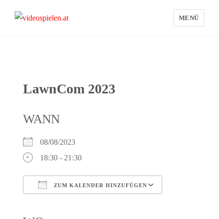
MENÜ
videospielen.at
LawnCom 2023
WANN
08/08/2023
18:30 - 21:30
ZUM KALENDER HINZUFÜGEN
ICS herunterladen
Google Kalender
iCalendar
Office 365
Outlook Live