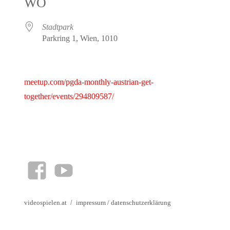
WO
Stadtpark
Parkring 1, Wien, 1010
meetup.com/pgda-monthly-austrian-get-
together/events/294809587/
facebook
YouTube
videospielen.at
impressum
/
datenschutzerklärung