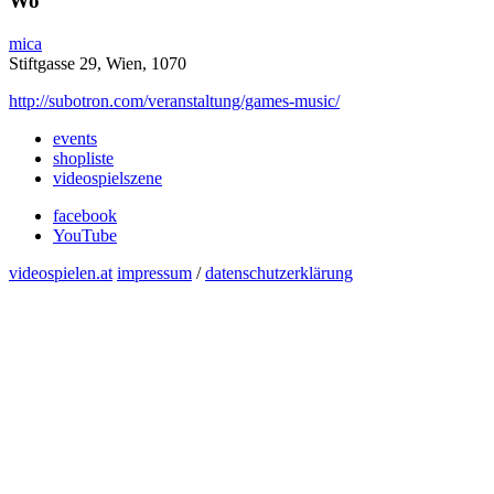
Wo
mica
Stiftgasse 29, Wien, 1070
http://subotron.com/veranstaltung/games-music/
events
shopliste
videospielszene
facebook
YouTube
videospielen.at
impressum
/
datenschutzerklärung