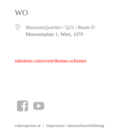
ICS herunterladen
Google Kalender
iCalendar
Office 365
Outlook Live
WO
MuseumsQuartier / Q21 / Raum D
Museumsplatz 1, Wien, 1070
subotron.com/event/themes-schemes
facebook
YouTube
videospielen.at
impressum
/
datenschutzerklärung