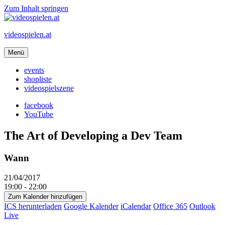
Zum Inhalt springen
videospielen.at
Menü
events
shopliste
videospielszene
facebook
YouTube
The Art of Developing a Dev Team
Wann
21/04/2017
19:00 - 22:00
Zum Kalender hinzufügen
ICS herunterladen
Google Kalender
iCalendar
Office 365
Outlook
Live