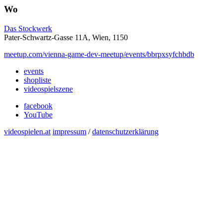
Wo
Das Stockwerk
Pater-Schwartz-Gasse 11A, Wien, 1150
meetup.com/vienna-game-dev-meetup/events/bbrpxsyfchbdb
events
shopliste
videospielszene
facebook
YouTube
videospielen.at
impressum
/
datenschutzerklärung