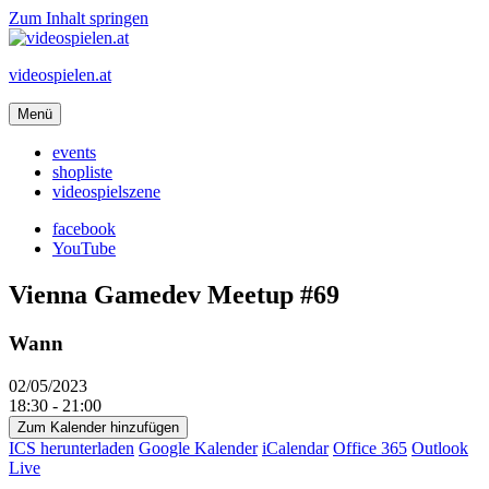
Zum Inhalt springen
videospielen.at
Menü
events
shopliste
videospielszene
facebook
YouTube
Vienna Gamedev Meetup #69
Wann
02/05/2023
18:30 - 21:00
Zum Kalender hinzufügen
ICS herunterladen
Google Kalender
iCalendar
Office 365
Outlook
Live