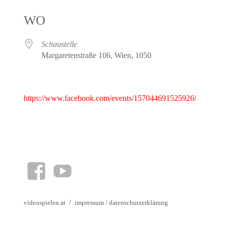
ICS herunterladen
Google Kalender
iCalendar
Office 365
Outlook Live
WO
Schaustelle
Margaretenstraße 106, Wien, 1050
https://www.facebook.com/events/157044691525926/
facebook
YouTube
videospielen.at
impressum
/
datenschutzerklärung