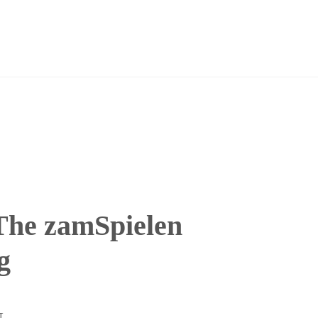
The zamSpielen
g