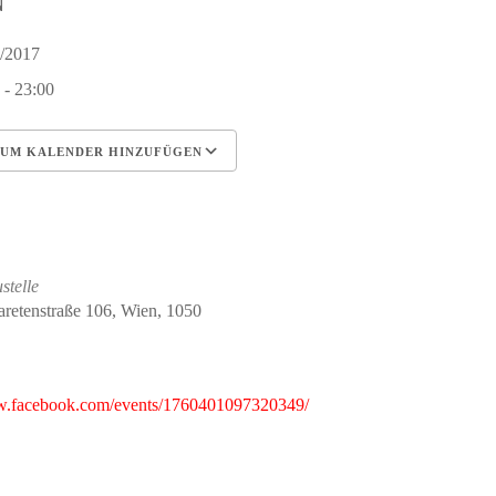
N
5/2017
 - 23:00
UM KALENDER HINZUFÜGEN
erunterladen
Google Kalender
iCalendar
Office 365
Outlook Live
stelle
retenstraße 106, Wien, 1050
w.facebook.com/events/1760401097320349/