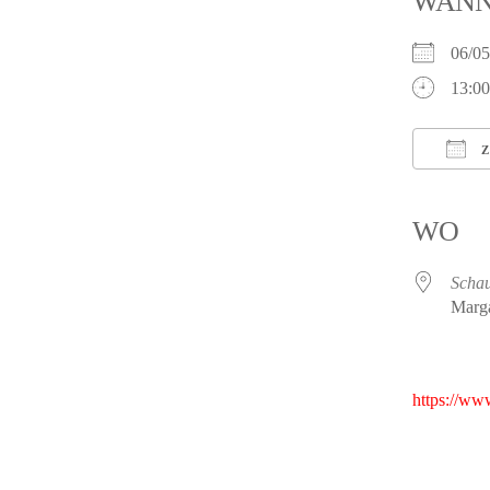
WAN
06/0
13:00
Z
ICS h
WO
Schau
Marga
https://ww