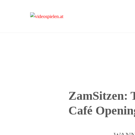
videospielen.at
ZamSitzen: 
Café Openin