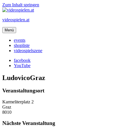
Zum Inhalt springen
videospielen.at
Menü
events
shopliste
videospielszene
facebook
YouTube
LudovicoGraz
Veranstaltungsort
Karmeliterplatz 2
Graz
8010
Nächste Veranstaltung