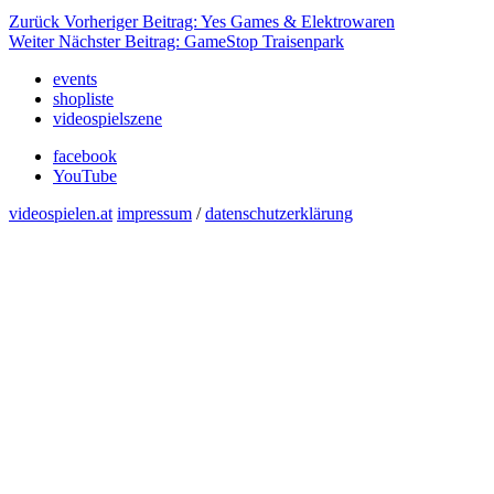
Zurück
Vorheriger Beitrag:
Yes Games & Elektrowaren
Weiter
Nächster Beitrag:
GameStop Traisenpark
events
shopliste
videospielszene
facebook
YouTube
videospielen.at
impressum
/
datenschutzerklärung