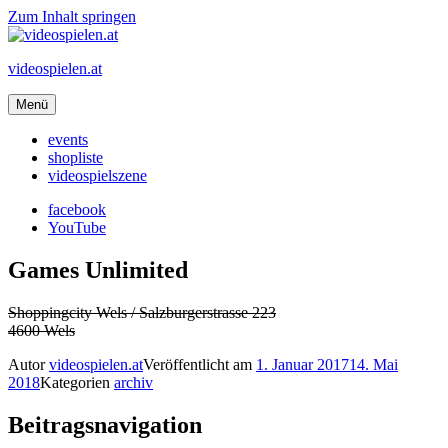
Zum Inhalt springen
videospielen.at
Menü
events
shopliste
videospielszene
facebook
YouTube
Games Unlimited
Shoppingcity Wels / Salzburgerstrasse 223
4600 Wels
Autor
videospielen.at
Veröffentlicht am
1. Januar 2017
14. Mai
2018
Kategorien
archiv
Beitragsnavigation