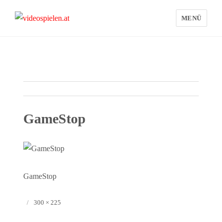
MENÜ
videospielen.at
GameStop
GameStop
Veröffentlicht
Originalgröße
300 × 225
am