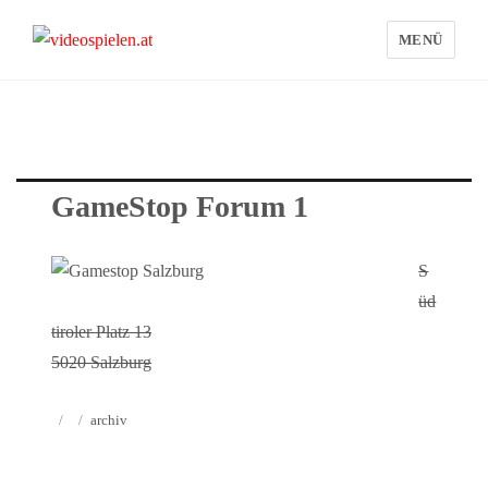
MENÜ
videospielen.at
GameStop Forum 1
S
üd
tiroler Platz 13
5020 Salzburg
Autor
Veröffentlicht
Kategorien
archiv
am