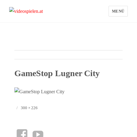
MENÜ
videospielen.at
GameStop Lugner City
Veröffentlicht
Originalgröße
300 × 226
am
facebook
YouTube