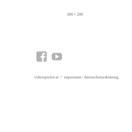
Veröffentlicht
Originalgröße
300 × 200
am
facebook
YouTube
videospielen.at
impressum
/
datenschutzerklärung