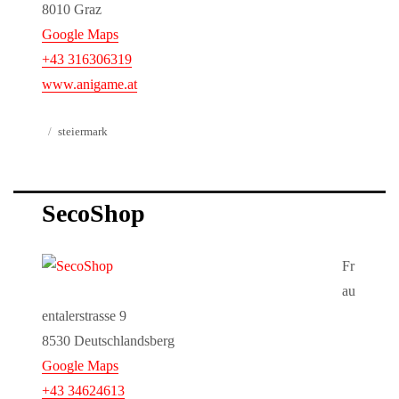
8010 Graz
Google Maps
+43 316306319
www.anigame.at
Veröffentlicht
Kategorien
steiermark
am
SecoShop
Fr
au
entalerstrasse 9
8530 Deutschlandsberg
Google Maps
+43 34624613