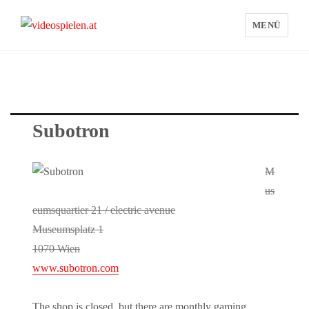
MENÜ
videospielen.at
Subotron
M
us
eumsquartier 21 / electric avenue
Museumsplatz 1
1070 Wien
www.subotron.com
The shop is closed, but there are monthly gaming