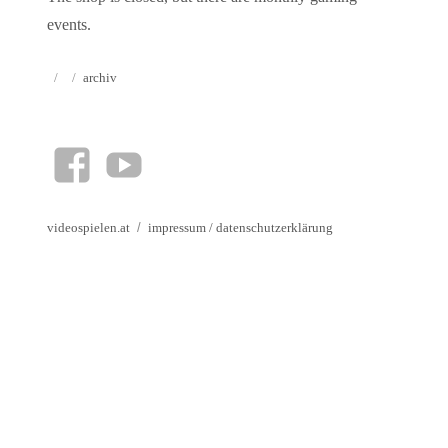
events.
Autor
Veröffentlicht
Kategorien
archiv
am
facebook
YouTube
videospielen.at
impressum
/
datenschutzerklärung